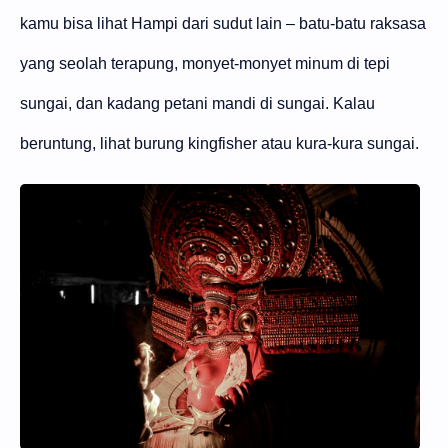
kamu bisa lihat Hampi dari sudut lain – batu-batu raksasa
yang seolah terapung, monyet-monyet minum di tepi
sungai, dan kadang petani mandi di sungai. Kalau
beruntung, lihat burung kingfisher atau kura-kura sungai.