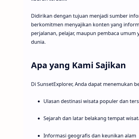
Didirikan dengan tujuan menjadi sumber inf
berkomitmen menyajikan konten yang informat
perjalanan, pelajar, maupun pembaca umum y
dunia.
Apa yang Kami Sajikan
Di SunsetExplorer, Anda dapat menemukan berb
Ulasan destinasi wisata populer dan te
Sejarah dan latar belakang tempat wisat
Informasi geografis dan keunikan alam