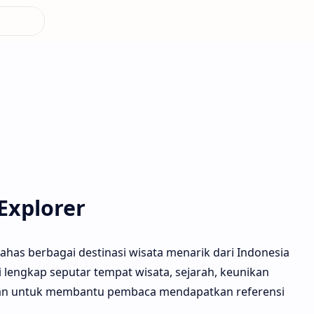
Explorer
has berbagai destinasi wisata menarik dari Indonesia
lengkap seputar tempat wisata, sejarah, keunikan
alanan untuk membantu pembaca mendapatkan referensi