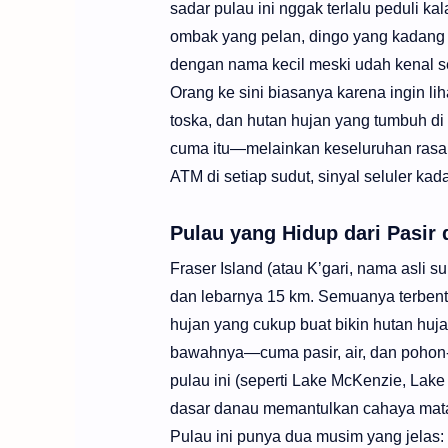
sadar pulau ini nggak terlalu peduli ka
ombak yang pelan, dingo yang kadang l
dengan nama kecil meski udah kenal s
Orang ke sini biasanya karena ingin li
toska, dan hutan hujan yang tumbuh di a
cuma itu—melainkan keseluruhan rasa “
ATM di setiap sudut, sinyal seluler kad
Pulau yang Hidup dari Pasir 
Fraser Island (atau K’gari, nama asli s
dan lebarnya 15 km. Semuanya terbentu
hujan yang cukup buat bikin hutan huja
bawahnya—cuma pasir, air, dan pohon-p
pulau ini (seperti Lake McKenzie, Lake
dasar danau memantulkan cahaya mat
Pulau ini punya dua musim yang jelas