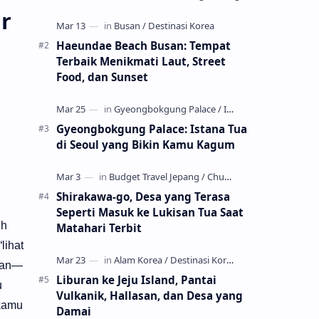
tall ferns as first light hits crater ridges
ir
and you step onto a pri…
Haeundae Beach Busan: Tempat
Terbaik Menikmati Laut, Street
Food, dan Sunset
Gyeongbokgung Palace: Istana Tua
di Seoul yang Bikin Kamu Kagum
Shirakawa-go, Desa yang Terasa
Seperti Masuk ke Lukisan Tua Saat
ih
Matahari Terbit
lihat
aian—
Liburan ke Jeju Island, Pantai
u
Vulkanik, Hallasan, dan Desa yang
 kamu
Damai