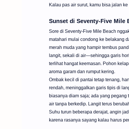
Kalau pas air surut, kamu bisa jalan k
Sunset di Seventy-Five Mile 
Sore di Seventy-Five Mile Beach nggak
matahari mulai condong ke belakang da
merah muda yang hampir tembus pandan
langit, sekali di air—sehingga garis hor
terlihat hangat keemasan. Pohon kelap
aroma garam dan rumput kering.
Ombak kecil di pantai tetap tenang, h
rendah, meninggalkan garis tipis di la
biasanya diam saja; ada yang pegang 
air tanpa berkedip. Langit terus beruba
Suhu turun beberapa derajat, angin ja
karena rasanya sayang kalau harus perg