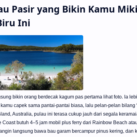
lau Pasir yang Bikin Kamu Mik
iru Ini
gsung bikin orang berdecak kagum pas pertama lihat foto. Ia leb
amu capek sama pantai-pantai biasa, lalu pelan-pelan bilang “
sland, Australia, pulau ini terasa cukup jauh dari segala keram
e Coast butuh 4–5 jam mobil plus ferry dari Rainbow Beach ata
, angin langsung bawa bau garam bercampur pinus kering, dan