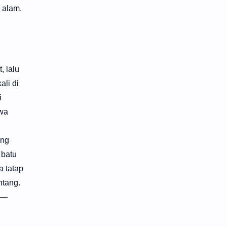
 alam.
, lalu
li di
i
awa
ang
 batu
a tatap
ntang.
p—