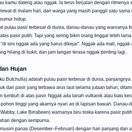
lau kamu dateng atau nggak. Ia terus berjalan dengan ritmenya s
ewat di malam hari, dan warga yang masih panggil satu sama 
eumur hidup.
hat pulau pasir terbesar di dunia, danau-danau yang warnanya b
tas pasir putih. Tapi yang sering bikin orang tinggal lebih lam
di sini nggak ada yang harus dikejar”. Nggak ada mall, nggak
ang hilang di bukit, dan jam tangan terasa nggak penting lagi.
dan Hujan
uku Butchulla) adalah pulau pasir terbesar di dunia, panjangny
k dari pasir yang terbawa arus laut selama jutaan tahun, dita
n tumbuh di atas pasir. Nggak ada tanah vulkanik atau batu ker
ohon tinggi yang akarnya nyari air di lapisan bawah. Danau-d
 Wabby, Lake Birrabeen) warnanya biru toska karena pasir putih
ahari dengan sempurna.
: musim panas (Desember–Februari) dengan hari panjang dan a