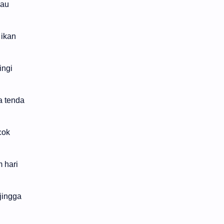
nau
 ikan
ingi
a tenda
cok
 hari
jingga