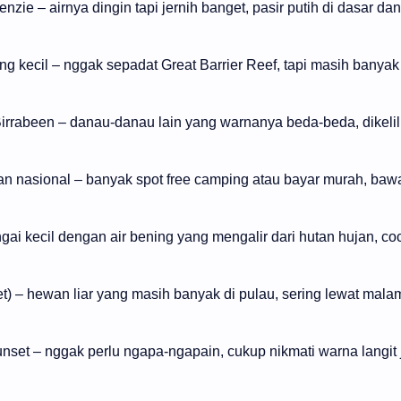
ie – airnya dingin tapi jernih banget, pasir putih di dasar da
ang kecil – nggak sepadat Great Barrier Reef, tapi masih banyak
irrabeen – danau-danau lain yang warnanya beda-beda, dikelil
man nasional – banyak spot free camping atau bayar murah, baw
i kecil dengan air bening yang mengalir dari hutan hujan, co
et) – hewan liar yang masih banyak di pulau, sering lewat malam
unset – nggak perlu ngapa-ngapain, cukup nikmati warna langit 