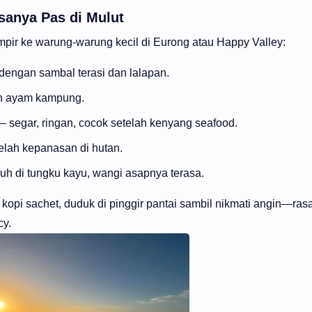
anya Pas di Mulut
mpir ke warung-warung kecil di Eurong atau Happy Valley:
 dengan sambal terasi dan lalapan.
an ayam kampung.
– segar, ringan, cocok setelah kenyang seafood.
elah kepanasan di hutan.
duh di tungku kayu, wangi asapnya terasa.
kopi sachet, duduk di pinggir pantai sambil nikmati angin—ras
cy.