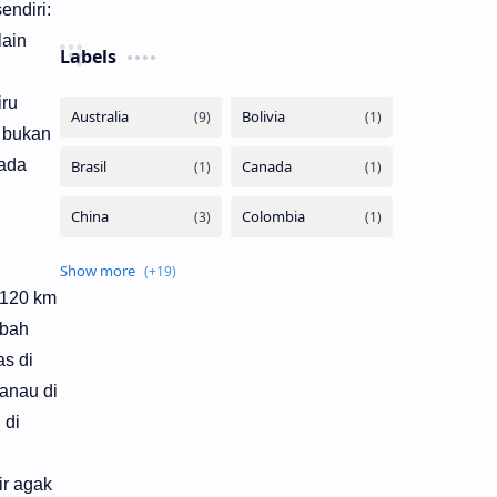
endiri:
lain
Labels
iru
a bukan
 ada
a 120 km
mbah
as di
anau di
 di
ir agak