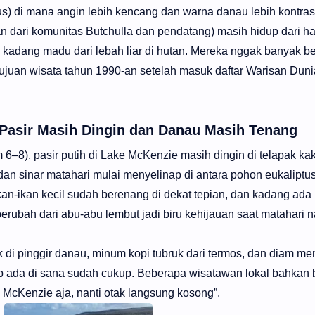
s) di mana angin lebih kencang dan warna danau lebih kontra
 dari komunitas Butchulla dan pendatang) masih hidup dari has
dan kadang madu dari lebah liar di hutan. Mereka nggak banyak b
 tujuan wisata tahun 1990-an setelah masuk daftar Warisan Duni
 Pasir Masih Dingin dan Danau Masih Tenang
m 6–8), pasir putih di Lake McKenzie masih dingin di telapak kak
, dan sinar matahari mulai menyelinap di antara pohon eukaliptus
 ikan-ikan kecil sudah berenang di dekat tepian, dan kadang ada
berubah dari abu-abu lembut jadi biru kehijauan saat matahari n
di pinggir danau, minum kopi tubruk dari termos, dan diam me
 ada di sana sudah cukup. Beberapa wisatawan lokal bahkan 
e McKenzie aja, nanti otak langsung kosong”.