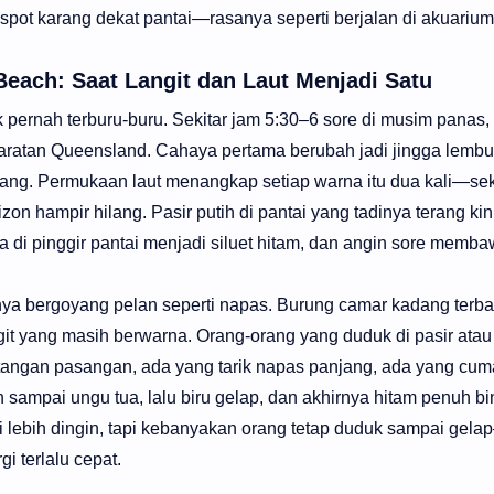
e spot karang dekat pantai—rasanya seperti berjalan di akuarium
Beach: Saat Langit dan Laut Menjadi Satu
 pernah terburu-buru. Sekitar jam 5:30–6 sore di musim panas,
ratan Queensland. Cahaya pertama berubah jadi jingga lembut
g. Permukaan laut menangkap setiap warna itu dua kali—seka
izon hampir hilang. Pasir putih di pantai yang tadinya terang kin
a di pinggir pantai menjadi siluet hitam, dan angin sore memb
anya bergoyang pelan seperti napas. Burung camar kadang terb
ngit yang masih berwarna. Orang-orang yang duduk di pasir atau
tangan pasangan, ada yang tarik napas panjang, ada yang cum
h sampai ungu tua, lalu biru gelap, dan akhirnya hitam penuh bi
di lebih dingin, tapi kebanyakan orang tetap duduk sampai gela
i terlalu cepat.