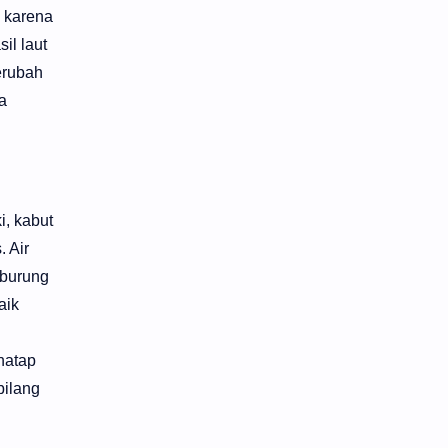
s karena
il laut
erubah
a
i, kabut
. Air
 burung
aik
natap
bilang