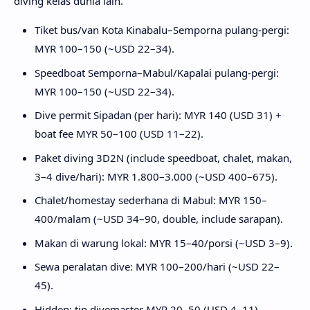
diving kelas dunia lain.
Tiket bus/van Kota Kinabalu–Semporna pulang-pergi:
MYR 100–150 (~USD 22–34).
Speedboat Semporna–Mabul/Kapalai pulang-pergi:
MYR 100–150 (~USD 22–34).
Dive permit Sipadan (per hari): MYR 140 (
USD 31) +
boat fee MYR 50–100 (
USD 11–22).
Paket diving 3D2N (include speedboat, chalet, makan,
3–4 dive/hari): MYR 1.800–3.000 (~USD 400–675).
Chalet/homestay sederhana di Mabul: MYR 150–
400/malam (~USD 34–90, double, include sarapan).
Makan di warung lokal: MYR 15–40/porsi (~USD 3–9).
Sewa peralatan dive: MYR 100–200/hari (~USD 22–
45).
Hidden: tip divemaster MYR 20–50 (
USD 4–11),