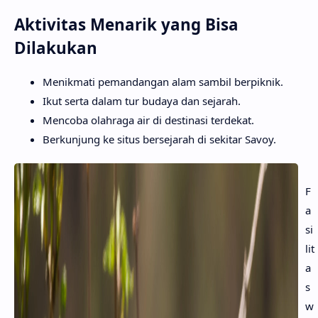
Aktivitas Menarik yang Bisa
Dilakukan
Menikmati pemandangan alam sambil berpiknik.
Ikut serta dalam tur budaya dan sejarah.
Mencoba olahraga air di destinasi terdekat.
Berkunjung ke situs bersejarah di sekitar Savoy.
F
a
si
lit
a
s
w