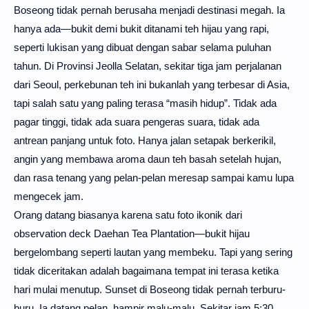
Boseong tidak pernah berusaha menjadi destinasi megah. Ia
hanya ada—bukit demi bukit ditanami teh hijau yang rapi,
seperti lukisan yang dibuat dengan sabar selama puluhan
tahun. Di Provinsi Jeolla Selatan, sekitar tiga jam perjalanan
dari Seoul, perkebunan teh ini bukanlah yang terbesar di Asia,
tapi salah satu yang paling terasa “masih hidup”.
Tidak ada
pagar tinggi, tidak ada suara pengeras suara, tidak ada
antrean panjang untuk foto. Hanya jalan setapak berkerikil,
angin yang membawa aroma daun teh basah setelah hujan,
dan rasa tenang yang pelan-pelan meresap sampai kamu lupa
mengecek jam.
Orang datang biasanya karena satu foto ikonik dari
observation deck Daehan Tea Plantation—bukit hijau
bergelombang seperti lautan yang membeku. Tapi yang sering
tidak diceritakan adalah bagaimana tempat ini terasa ketika
hari mulai menutup. Sunset di Boseong tidak pernah terburu-
buru. Ia datang pelan, hampir malu-malu. Sekitar jam 5:30