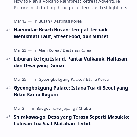
How to Plan a Volcano Rainforest Retreat Adventure
Picture mist drifting through tall ferns as first light hits
crater ridges and you step onto a pri…
Haeundae Beach Busan: Tempat Terbaik
Menikmati Laut, Street Food, dan Sunset
Liburan ke Jeju Island, Pantai Vulkanik, Hallasan,
dan Desa yang Damai
Gyeongbokgung Palace: Istana Tua di Seoul yang
Bikin Kamu Kagum
Shirakawa-go, Desa yang Terasa Seperti Masuk ke
Lukisan Tua Saat Matahari Terbit